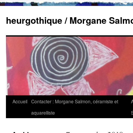
heurgothique / Morgane Salm
Accueil
Contacter : Morgane Salmon, céramiste et
aquarelliste