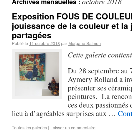
octobre 2018
Archives mensuelles :
Exposition FOUS DE COULEUR
jouissance de la couleur et la 
partagées
Publié le
11 octobre 2018
par
Morgane Salmon
Cette galerie contien
Du 28 septembre au 7
Aymery Rolland a in
présenter ses céramiq
peintures. La rencont
ces deux passionnés 
lieu à d’agréables surprises aux …
Cont
Toutes les galeries
|
Laisser un commentaire