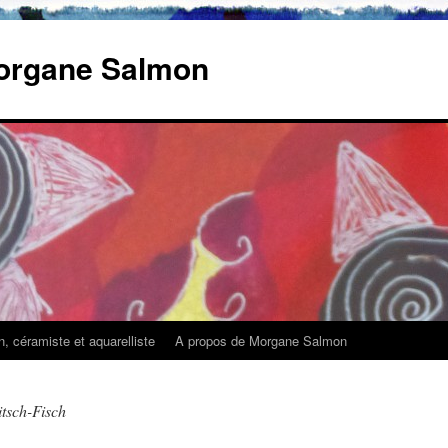
Morgane Salmon
 céramiste et aquarelliste
A propos de Morgane Salmon
itsch-Fisch