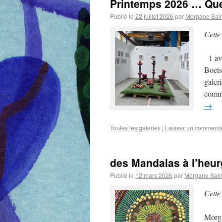
Printemps 2026 … Que 
Publié le
22 juillet 2026
par
Morgane Sal
Cette
1 av
Boet
galer
comme
→
Toutes les galeries
|
Laisser un commenta
des Mandalas à l’heu
Publié le
12 mars 2026
par
Morgane Sal
Cette
Morga