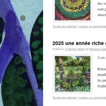
des vr
sont 
struc
Toutes les galeries
|
Laisser un commenta
2025 une année riche 
Publié le
13 février 2026
par
Morgane Sa
Cette
Retou
insta
les p
Sophi
Toutes les galeries
|
Laisser un commenta