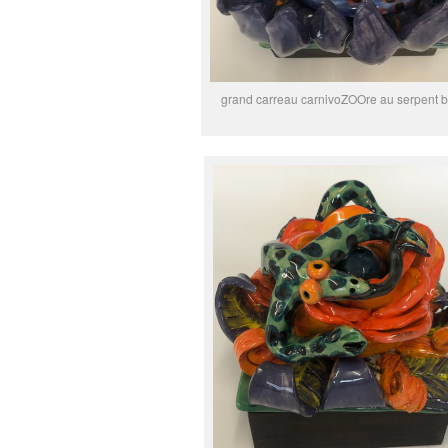
grand carreau carnivoZOOre au serpent b