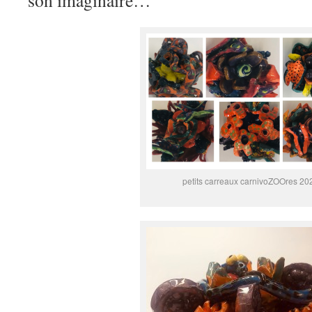
son imaginaire…
petits carreaux carnivoZOOres 20