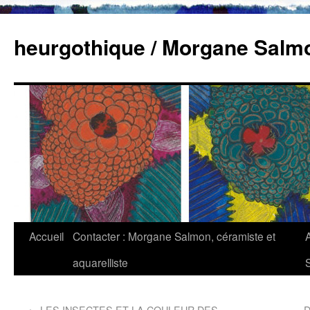
heurgothique / Morgane Salm
Accueil
Contacter : Morgane Salmon, céramiste et
aquarelliste
←
LES INSECTES ET LA COULEUR DES
D