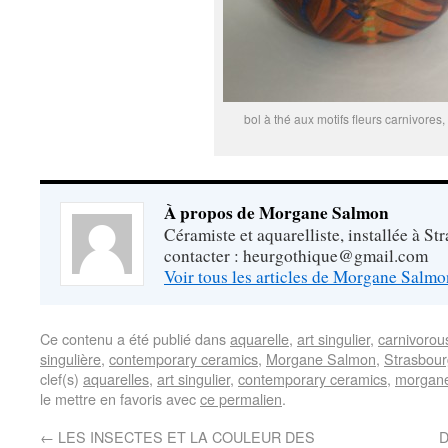
bol à thé aux motifs fleurs carnivores
À propos de Morgane Salmon
Céramiste et aquarelliste, installée à S
contacter : heurgothique@gmail.com
Voir tous les articles de Morgane Salm
Ce contenu a été publié dans
aquarelle
,
art singulier
,
carnivorou
singulière
,
contemporary ceramics
,
Morgane Salmon
,
Strasbour
clef(s)
aquarelles
,
art singulier
,
contemporary ceramics
,
morgan
le mettre en favoris avec
ce permalien
.
←
LES INSECTES ET LA COULEUR DES
D