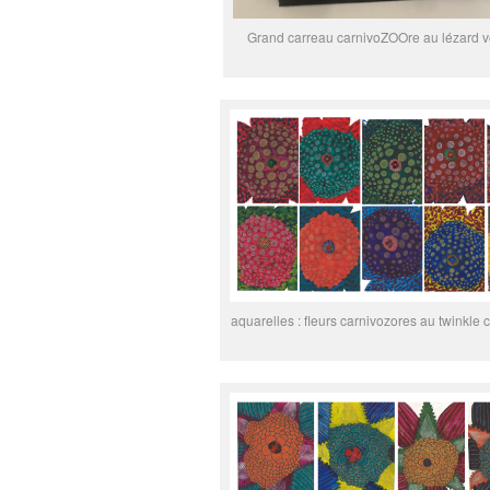
Grand carreau carnivoZOOre au lézard v
aquarelles : fleurs carnivozores au twinkle 